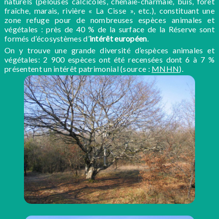
naturels (pelouses calcicoles, chênaie-charmaie, buis, forêt
fraîche, marais, rivière « La Cisse », etc.), constituant une
zone refuge pour de nombreuses espèces animales et
végétales : près de 40 % de la surface de la Réserve sont
formés d’écosystèmes d’
intérêt européen
.
On y trouve une grande diversité d’espèces animales et
végétales: 2 900 espèces ont été recensées dont 6 à 7 %
présentent un intérêt patrimonial (source :
MNHN
).