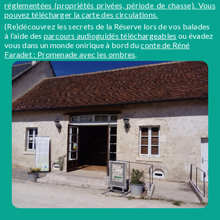
réglementées (propriétés privées, période de chasse). Vous
pouvez télécharger
la carte des circulations.
(Re)découvrez les secrets de la Réserve lors de vos balades
à l’aide des
parcours audioguidés téléchargeables
ou évadez
vous dans un monde onirique à bord du
conte de Réné
Faradet : Promenade avec les ombres
.