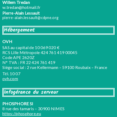
Willem Tredan
w.tredan@hotmail.fr
Pierre-Alain Lessault
pierre-alain.lessault@cdpne.org
Hébergement
OVH
SAS au capital de 10 069 020 €
RCS Lille Métropole 424 761 419 00045
Code APE 2620Z
N° TVA : FR 22 424 761 419
Siège social : 2 rue Kellermann – 59100 Roubaix – France
Tél. 10 07
ovh.com
Infogérance du serveur
PHOSPHORE SI
8 rue des tamaris – 30900 NIMES
https://phosphore.eu