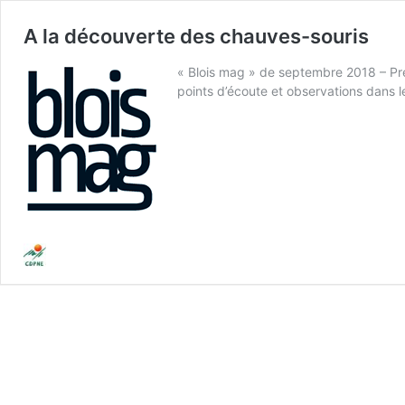
A la découverte des chauves-souris
« Blois mag » de septembre 2018 – Pré
points d’écoute et observations dans